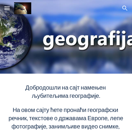
Skip to main content
Skip to navigation
Добродошли на сајт намењен 
љубитељима географије.
На овом сајту ћете пронаћи географски 
речник, текстове о државама Европе, лепе 
фотографије, занимљиве видео снимке, 