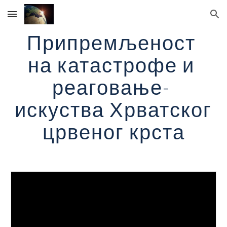
Skip to main content
Skip to navigation
Припремљеност 
на катастрофе и 
реаговање- 
искуства Хрватског 
црвеног крста