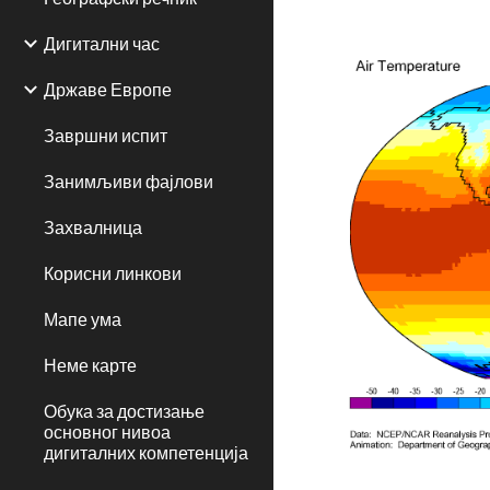
Дигитални час
Државе Европе
Завршни испит
Занимљиви фајлови
Захвалница
Корисни линкови
Мапе ума
Неме карте
Обука за достизање
основног нивоа
дигиталних компетенција