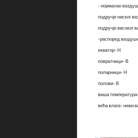
- нормалан ваздуш
подручје ниског 
подручје високог
-распоред ваздушн
екватор- Н
повратници- В
поларници- Н
полови- В
виша температура
већа влага- нижи 