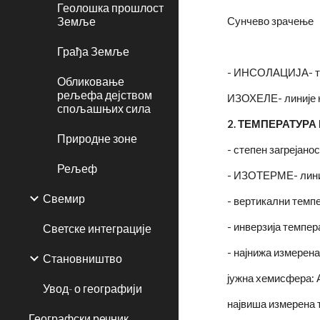
Геолошка прошлост
Земље
Сунчево зрачење
Грађа Земље
- ИНСОЛАЦИЈА- тра
Обликовање
рељефа дејством
ИЗОХЕЛЕ- линије к
спољашњих сила
2. ТЕМПЕРАТУРА
Природне зоне
- степен загрејано
Рељеф
- ИЗОТЕРМЕ- линиј
Свемир
- вертикални темпе
- инверзија темпер
Светске интеграције
- најнижа измерена
Становништво
јужна хемисфера: А
Увод- о географији
највиша измерена т
Географски речник