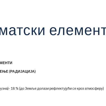
ip to main content
Skip to navigat
матски елемен
ЕМЕНТИ
ЧЕЊЕ (РАДИЈАЦИЈА)
фузна)- 18 % (до Земље долази рефлектујући се кроз атмосферу)