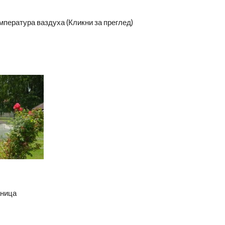
мпература ваздуха (Кликни за преглед)
аница