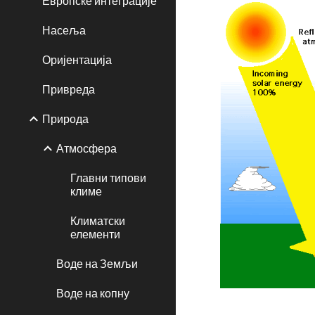
Европске интеграције
Насеља
Оријентација
Привреда
Природа
Атмосфера
Главни типови
климе
Климатски
елементи
Воде на Земљи
Воде на копну