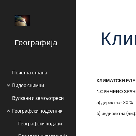
Sk
Кли
Географија
Почетна страна
КЛИМАТСКИ ЕЛ
Видео снимци
1.СУНЧЕВО ЗРА
Вулкани и земљотреси
а) директна- 30 %
Географски подсетник
б) индиректна (ди
Географски подаци