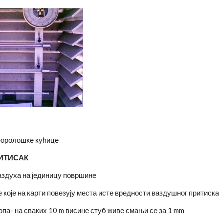
оролошке кућице
РИТИСАК
ваздуха на јединицу површине
 које на карти повезују места исте вредности ваздушног притиск
опа- на сваких 10 m висине стуб живе смањи се за 1 mm