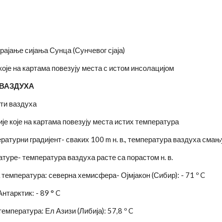
јање сијања Сунца (Сунчевог сјаја)
оје на картама повезују места с истом инсолацијом
 ВАЗДУХА
сти ваздуха
е које на картама повезују места истих температура
ратурни градијент- сваких 100 m н. в., температура ваздуха смању
атуре- температура ваздуха расте са порастом н. в.
 температура: северна хемисфера- Ојмјакон (Сибир): - 71 º C
нтарктик: - 89 ° C
емпература: Ел Азизи (Либија): 57,8 º C