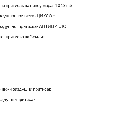
ни притисак на нивоу мора- 1013 mb
ваздушног притиска- ЦИКЛОН
 ваздушног притиска- АНТИЦИКЛОН
ог притиска на Земљи:
- нижи ваздушни притисак
ваздушни притисак