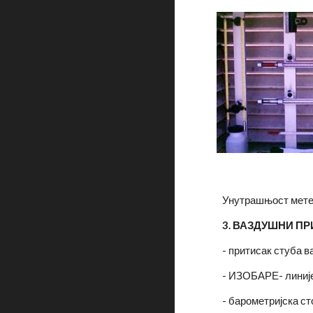
Унутрашњост мете
3. ВАЗДУШНИ П
- притисак стуба 
- ИЗОБАРЕ- линије
- барометријска ст