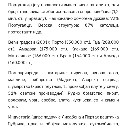
Португалија је у прошлости имала висок наталитет, али
број становника се због исељавања споро повећава (1,2
мил. ст. у Бразилу). Национално хомогена држава: 92%
Португалци. Верска структура: 87% католици,
протестанти и др.
Већи градови (2001): Порто (350.000 ст.), Гаја (288.000
ст.), Амадора (175.000 ст.), Каскаис (169.000 ст.),
Матосињос (166.000 ст.), Брага (164.000 ст.) и Алмада
(160.000 ст.).
Пољопривреда – житарице, пиринач, винова лоза,
масли­не; рибарство (Мадеира, Азорска острва);
шумарство (храст плутњак, 1. произвођач плуте у свету,
51% светске производње). Рудно богатство: пирит,
волфрам, уран, сребро, злато, кухињска со и камени
угаљ.
Индустрија (шире подручје Лисабона и Порта): вештачка
ђубрива, црна и обојена металургија, аутомобилска,