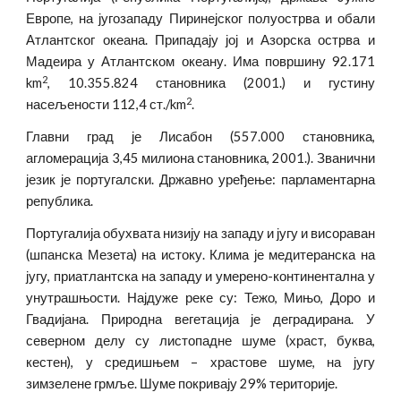
Европе, на југозападу Пиринејског полуострва и обали
Атлантског океана. Припадају јој и Азорска острва и
Мадеира у Атлантском океану. Има површину 92.171
2
km
, 10.355.824 становника (2001.) и густину
2
насељености 112,4 ст./km
.
Главни град је Лисабон (557.000 становника,
агломерација 3,45 милиона становника, 2001.). Званични
језик је португалски. Државно уређење: парламентарна
република.
Португалија обухвата низију на западу и југу и висораван
(шпанска Мезета) на истоку. Клима је медитеранска на
југу, приатлантска на западу и умерено-континентална у
унутрашњости. Најдуже реке су: Тежо, Мињо, Доро и
Гвадијана. Природна вегетација је деградирана. У
северном делу су листопадне шуме (храст, буква,
кестен), у средишњем – храстове шуме, на југу
зимзелене грмље. Шуме покривају 29% територије.