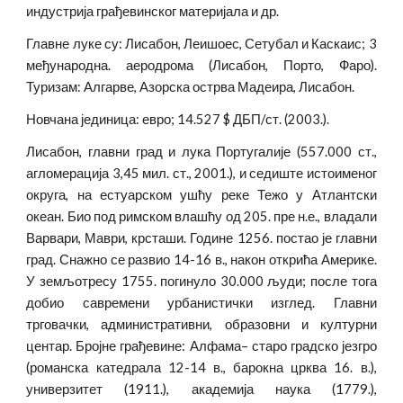
индустрија грађевинског материјала и др.
Главне луке су: Лисабон, Леишоес, Сетубал и Каскаис; 3
међународна. аеродрома (Лисабон, Порто, Фаро).
Туризам: Алгарве, Азорска острва Мадеира, Лисабон.
Новчана јединица: евро; 14.527 $ ДБП/ст. (2003.).
Лисабон, главни град и лука Португалије (557.000 ст.,
агломерација 3,45 мил. ст., 2001.), и седиште истоименог
округа, на естуарском ушћу реке Тежо у Атлантски
океан. Био под римском влашћу од 205. пре н.е., владали
Варвари, Маври, крсташи. Године 1256. постао је главни
град. Снажно се развио 14-16 в., након открића Америке.
У земљотресу 1755. погинуло 30.000 људи; после тога
добио савремени урбанистички изглед. Главни
трговачки, административни, образовни и културни
центар. Бројне грађевине: Алфама– старо градско језгро
(романска катедрала 12-14 в., барокна црква 16. в.),
универзитет (1911.), академија наука (1779.),