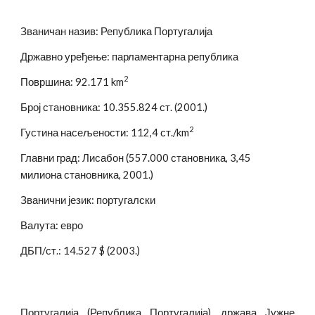
Званичан назив: Република Португалија
Државно уређење: парламентарна република
2
Површина: 92.171 km
Број становника: 10.355.824 ст. (2001.)
2
Густина насељености: 112,4 ст./km
Главни град: Лисабон (557.000 становника, 3,45 
милиона становника, 2001.)
Званични језик: португалски
Валута: евро
ДБП/ст.: 14.527 $ (2003.)
Португалија (Република Португалија), држава Јужне