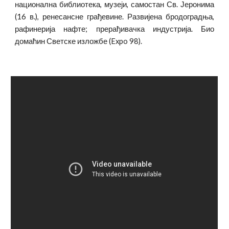
национална библиотека, музеји, самостан Св. Јеронима
(16 в.), ренесансне грађевине. Развијена бродоградња,
рафинерија нафте; прерађивачка индустрија. Био
домаћин Светске изложбе (Expo 98).